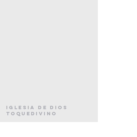
iglesia de dios
toquedivino
574.320.0381
info@toquedivino.org