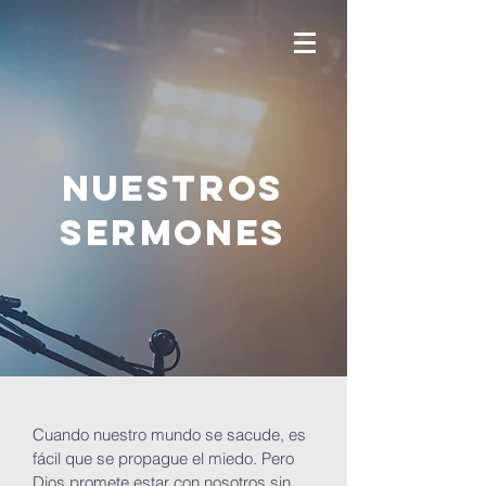
Nuestros
sermones
Cuando nuestro mundo se sacude, es
fácil que se propague el miedo. Pero
Dios promete estar con nosotros sin